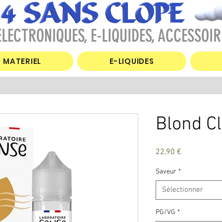
LECTRONIQUES, E-LIQUIDES, ACCESSOIR
MATERIEL
E-LIQUIDES
Blond C
Prix
22,90 €
Saveur
*
Sélectionner
PG/VG
*