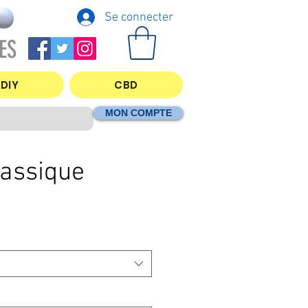
Se connecter
ES
DIY
CBD
MON COMPTE
lassique