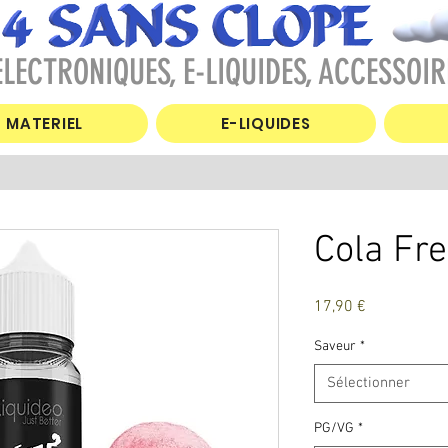
LECTRONIQUES, E-LIQUIDES, ACCESSOIR
MATERIEL
E-LIQUIDES
Cola Fr
Prix
17,90 €
Saveur
*
Sélectionner
PG/VG
*