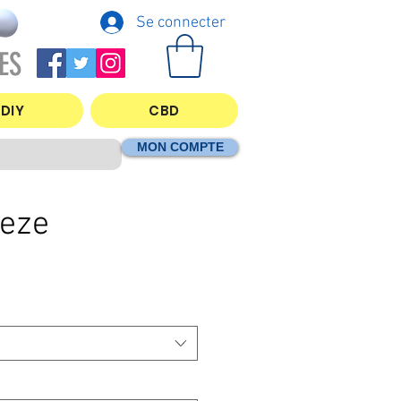
Se connecter
ES
DIY
CBD
MON COMPTE
eeze