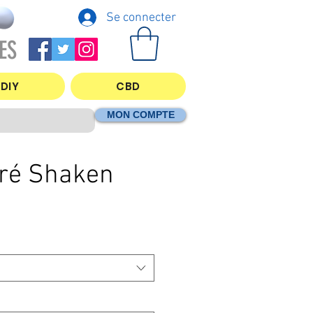
Se connecter
ES
DIY
CBD
MON COMPTE
ré Shaken