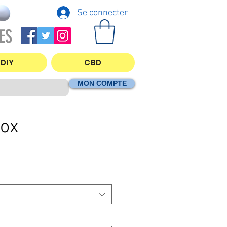
Se connecter
ES
DIY
CBD
MON COMPTE
ox