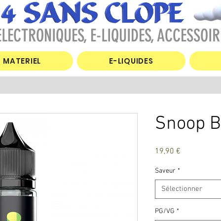
LECTRONIQUES, E-LIQUIDES, ACCESSOIR
MATERIEL
E-LIQUIDES
Snoop B
Prix
19,90 €
Saveur
*
Sélectionner
PG/VG
*