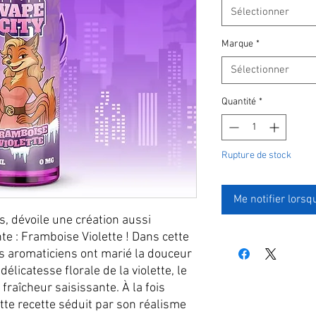
Sélectionner
Marque
*
Sélectionner
Quantité
*
Rupture de stock
Me notifier lorsq
es, dévoile une création aussi
te : Framboise Violette ! Dans cette
es aromaticiens ont marié la douceur
délicatesse florale de la violette, le
fraîcheur saisissante. À la fois
ette recette séduit par son réalisme