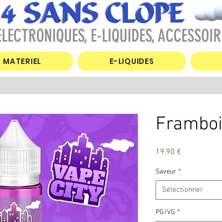
LECTRONIQUES, E-LIQUIDES, ACCESSOIR
MATERIEL
E-LIQUIDES
Frambois
Prix
19,90 €
Saveur
*
Sélectionner
PG/VG
*