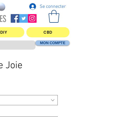
Se connecter
ES
DIY
CBD
MON COMPTE
e Joie