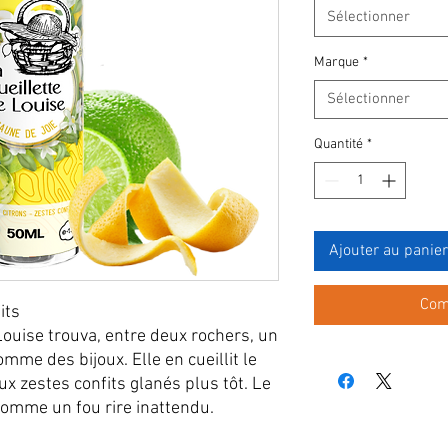
Sélectionner
Marque
*
Sélectionner
Quantité
*
Ajouter au panier
Com
its
 Louise trouva, entre deux rochers, un
omme des bijoux. Elle en cueillit le
ux zestes confits glanés plus tôt. Le
comme un fou rire inattendu.