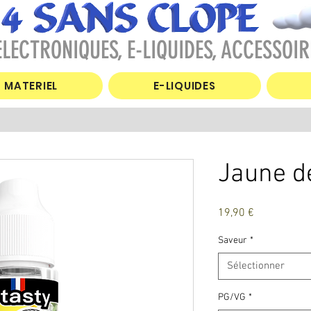
LECTRONIQUES, E-LIQUIDES, ACCESSOIR
MATERIEL
E-LIQUIDES
Jaune d
Prix
19,90 €
Saveur
*
Sélectionner
PG/VG
*