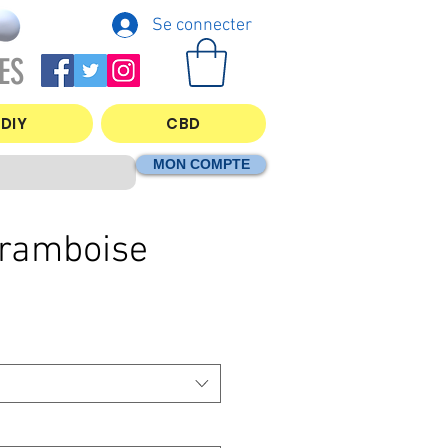
Se connecter
ES
DIY
CBD
MON COMPTE
Framboise