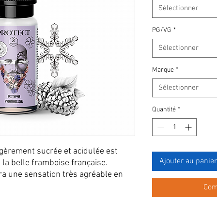
Sélectionner
PG/VG
*
Sélectionner
Marque
*
Sélectionner
Quantité
*
égèrement sucrée et acidulée est
Ajouter au panier
 la belle framboise française.
ra une sensation très agréable en
Com