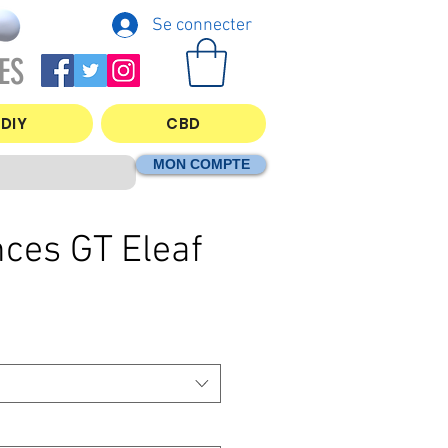
Se connecter
ES
DIY
CBD
MON COMPTE
nces GT Eleaf