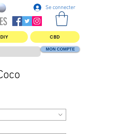
Se connecter
ES
DIY
CBD
MON COMPTE
Coco