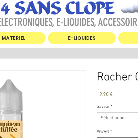
LECTRONIQUES, E-LIQUIDES, ACCESSOIR
MATERIEL
E-LIQUIDES
Rocher 
Prix
19,90 €
Saveur
*
Sélectionner
PG/VG
*