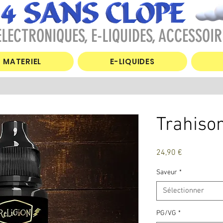
LECTRONIQUES, E-LIQUIDES, ACCESSOIR
MATERIEL
E-LIQUIDES
Trahiso
Prix
24,90 €
Saveur
*
Sélectionner
PG/VG
*