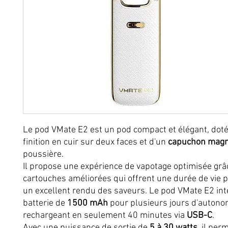
Le pod VMate E2 est un pod compact et élégant, doté
finition en cuir sur deux faces et d'un
capuchon magn
poussière.
Il propose une expérience de vapotage optimisée grâ
cartouches améliorées qui offrent une durée de vie 
un excellent rendu des saveurs. Le pod VMate E2 in
batterie de
1500 mAh
pour plusieurs jours d'autono
rechargeant en seulement 40 minutes via
USB-C
.
Avec une puissance de sortie de
5 à 30 watts
, il per