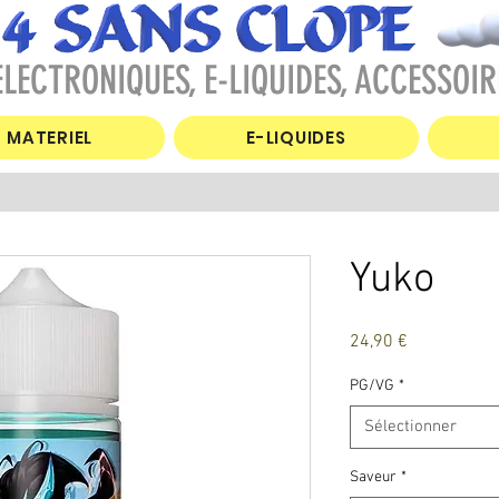
LECTRONIQUES, E-LIQUIDES, ACCESSOIR
MATERIEL
E-LIQUIDES
Yuko
Prix
24,90 €
PG/VG
*
Sélectionner
Saveur
*