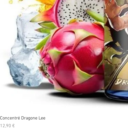
Concentré Dragone Lee
Prix
12,90 €