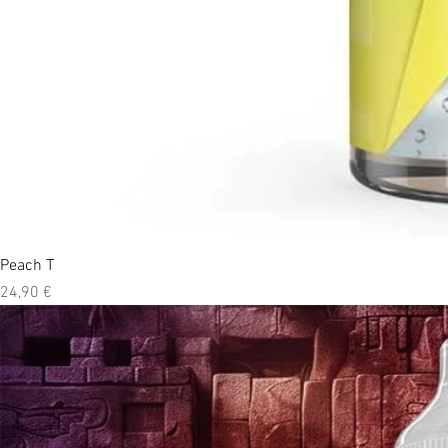
Peach T
Prix
24,90 €