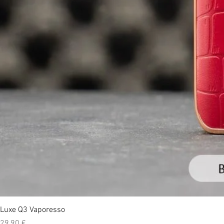
Luxe Q3 Vaporesso
Prix
29,90 €