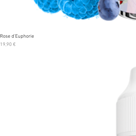
Rose d'Euphorie
Prix
19,90 €