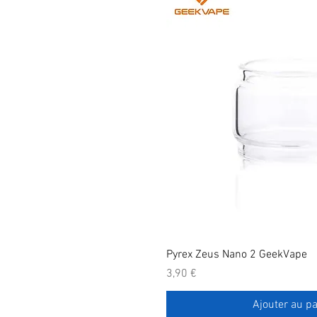
Pyrex Zeus Nano 2 GeekVape
Prix
3,90 €
Ajouter au pa