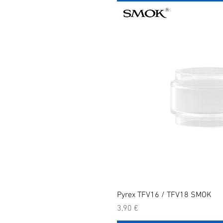
Pyrex TFV16 / TFV18 SMOK
Prix
3,90 €