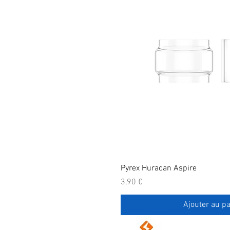
Pyrex Huracan Aspire
Prix
3,90 €
Ajouter au pa