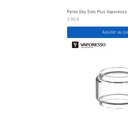
Pyrex Sky Solo Plus Vaporesso
Prix
3,90 €
Ajouter au pa