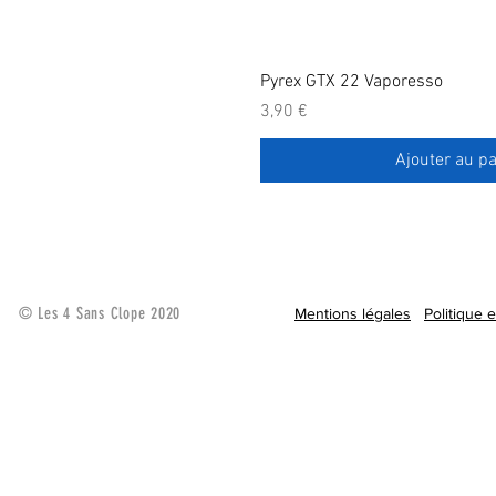
Pyrex GTX 22 Vaporesso
Prix
3,90 €
Ajouter au pa
© Les 4 Sans Clope 2020
Mentions légales
Politique 