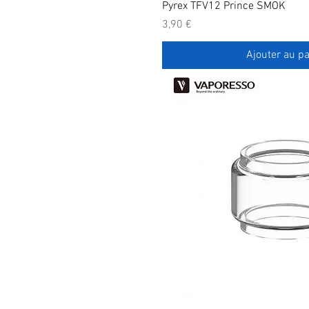
Pyrex TFV12 Prince SMOK
Prix
3,90 €
Ajouter au pa